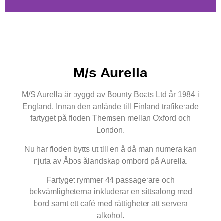
Åkryssningar
Guidade sightseeing kryssningar och hop-on hop-off turer.
Rutten går från Apoteksmuseet i centrum till Runsala båtvarv.
M/s Aurella
På tillbakavägen till centrum gör fartyget en vända vid
Domkyrkan och biblioteket innan den återvänder till
Apoteksmuseet. Under resan kan du bekanta dig med Åbos
M/S Aurella är byggd av Bounty Boats Ltd år 1984 i
historia genom den trespråkiga audioguidningen. Resan tar ca
England. Innan den anlände till Finland trafikerade
1,5 timme.
fartyget på floden Themsen mellan Oxford och
London.
Läs mera
Nu har floden bytts ut till en å då man numera kan
njuta av Åbos ålandskap ombord på Aurella.
Fartyget rymmer 44 passagerare och
bekvämligheterna inkluderar en sittsalong med
bord samt ett café med rättigheter att servera
alkohol.