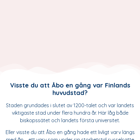
Läs mer och boka din kryssing
redan idag!
Visste du att Åbo en gång var Finlands
huvudstad?
Staden grundades i slutet av 1200-talet och var landets
viktigaste stad under flera hundra år. Här låg både
biskopssätet och landets första universitet.
Eller visste du att Åbo en gång hade ett livligt varv längs
med ån – ett varv som under sin storhetstid sysselsatte