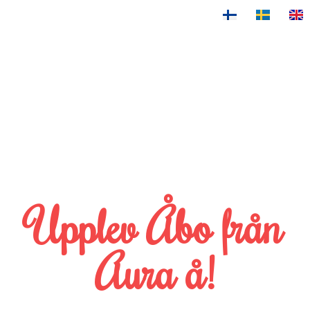
Upplev Åbo från
Aura å!